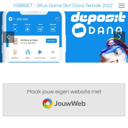
YS88BET - Situs Game Slot Dana Terbaik 2022
Ga
direct
naar
de
hoofdinhoud
Maak jouw eigen website met
JouwWeb